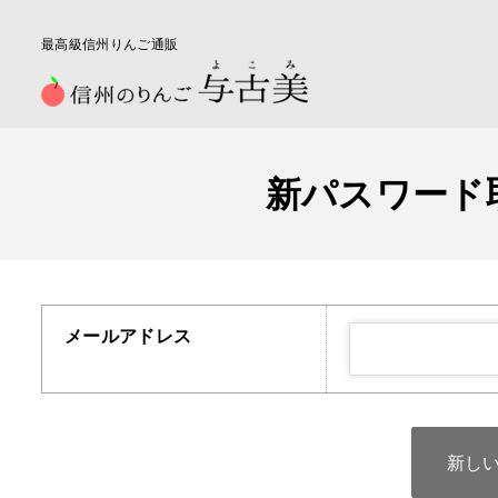
コ
ン
最高級信州りんご通販
テ
ン
ツ
に
ス
新パスワード
キ
ッ
プ
メールアドレス